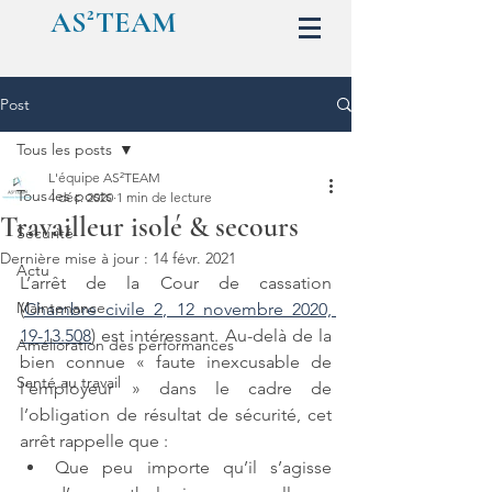
AS²TEAM
Post
Tous les posts
L'équipe AS²TEAM
Tous les posts
4 déc. 2020
1 min de lecture
Travailleur isolé & secours
Sécurité
Dernière mise à jour :
14 févr. 2021
Actu
L’arrêt de la Cour de cassation 
Maintenance
(
Chambre civile 2, 12 novembre 2020, 
19-13.508
) est intéressant. Au-delà de la 
Amélioration des performances
bien connue « faute inexcusable de 
Santé au travail
l’employeur » dans le cadre de 
l’obligation de résultat de sécurité, cet 
arrêt rappelle que :
Que peu importe qu’il s’agisse 