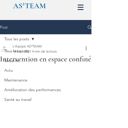
AS²TEAM
Post
Tous les posts
L'équipe AS²TEAM
Tous les posts
14 févr. 2021
4 min de lecture
Intervention en espace confiné
Sécurité
Actu
Maintenance
Amélioration des performances
Santé au travail