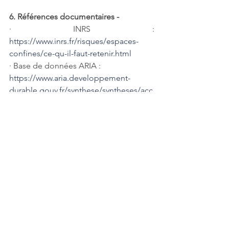
6. Références documentaires - 
· INRS : 
https://www.inrs.fr/risques/espaces-
confines/ce-qu-il-faut-retenir.html
· Base de données ARIA : 
https://www.aria.developpement-
durable.gouv.fr/synthese/syntheses/acc
idents-en-espace-confine/
· Ce site de veille hebdomadaire des 
accidents du travail : 
https://mayday-
formation.com/
. Le site Face au risque : 
https://www.faceaurisque.com/2020/06/
19/le-travail-en-espace-confine/
Notre équipe AS²TEAM vous 
accompagne dans cette démarche de 
sécurisation de vos interventions, sur 