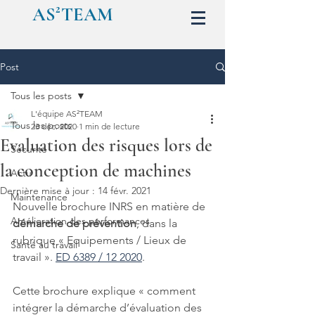
AS²TEAM
Post
Tous les posts
L'équipe AS²TEAM
Tous les posts
23 déc. 2020
1 min de lecture
Evaluation des risques lors de
Sécurité
la conception de machines
Actu
Dernière mise à jour :
14 févr. 2021
Maintenance
Nouvelle brochure INRS en matière de 
Amélioration des performances
démarche de prévention
, dans la 
rubrique « Equipements / Lieux de 
Santé au travail
travail ». 
ED 6389 / 12 2020
.
Cette brochure explique « comment 
intégrer la démarche d’évaluation des 