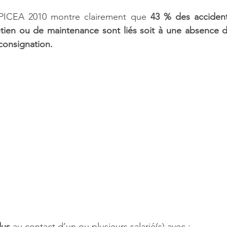
PICEA 2010 montre clairement que 
43 % des accidents
etien ou de maintenance sont liés soit à une absence d
 consignation.
us 
au contact d’un ou plusieurs salarié(s) avec : 