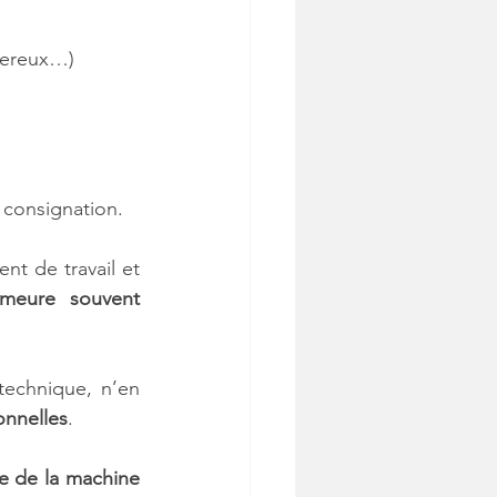
ngereux…)
 consignation. 
t de travail et 
emeure souvent 
echnique, n’en 
onnelles
.
e de la machine 