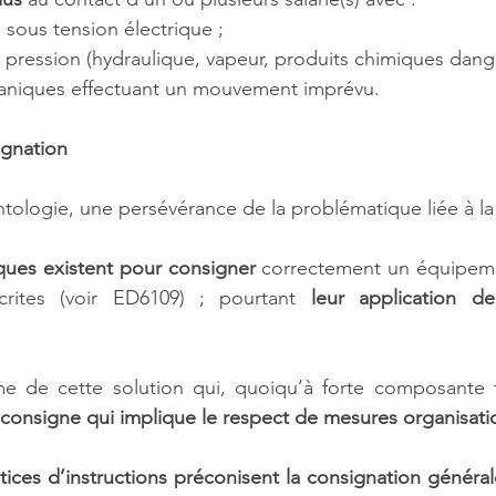
sous tension électrique ;
s pression (hydraulique, vapeur, produits chimiques da
aniques effectuant un mouvement imprévu.
ignation
entologie, une persévérance de la problématique liée à la
ques existent pour consigner
 correctement un équipemen
rites (voir ED6109) ; pourtant 
leur application d
e de cette solution qui, quoiqu’à forte composante t
consigne qui implique le respect de mesures organisati
ices d’instructions préconisent la consignation général