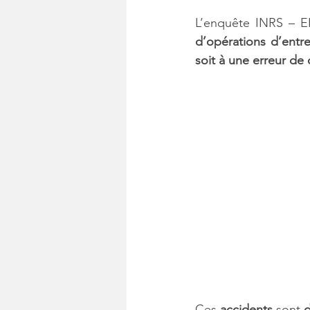
L’enquête INRS – E
d’opérations d’entr
soit à une erreur de
Ces 
accidents 
sont 
d