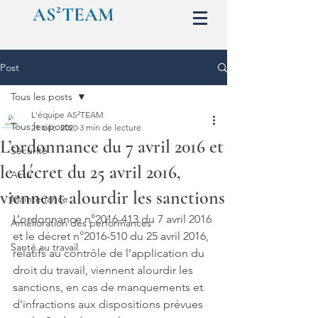
AS²TEAM
Post
Tous les posts
L'équipe AS²TEAM
Tous les posts
21 déc. 2020
3 min de lecture
L’ordonnance du 7 avril 2016 et
Sécurité
le décret du 25 avril 2016,
Actu
viennent alourdir les sanctions
Maintenance
L’ordonnance n°2016-413 du 7 avril 2016 
Amélioration des performances
et le décret n°2016-510 du 25 avril 2016, 
Santé au travail
relatifs au contrôle de l’application du 
droit du travail, viennent alourdir les 
sanctions, en cas de manquements et 
d’infractions aux dispositions prévues 