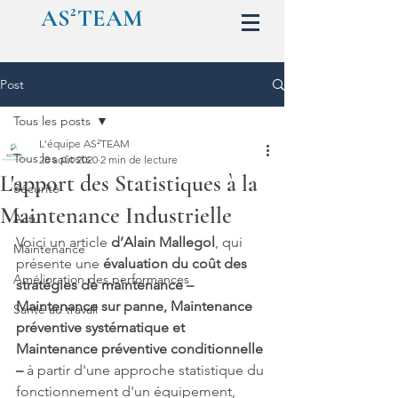
AS²TEAM
Post
Tous les posts
L'équipe AS²TEAM
Tous les posts
28 août 2020
2 min de lecture
L'apport des Statistiques à la
Sécurité
Maintenance Industrielle
Actu
Voici un article 
d’Alain Mallegol
, qui 
Maintenance
présente une 
évaluation du coût des 
Amélioration des performances
stratégies de maintenance – 
Maintenance sur panne, Maintenance 
Santé au travail
préventive systématique et 
Maintenance préventive conditionnelle 
–
 à partir d'une approche statistique du 
fonctionnement d'un équipement, 