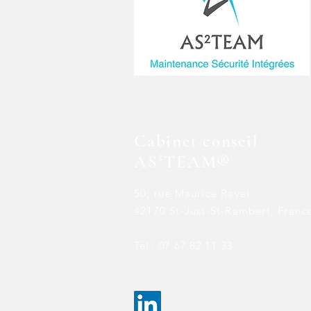
Cabinet conseil
AS²TEAM®
50, rue Maurice Ravel
42170 St-Just-St-Rambert, Franc
Tél : 07 67 82 11 33