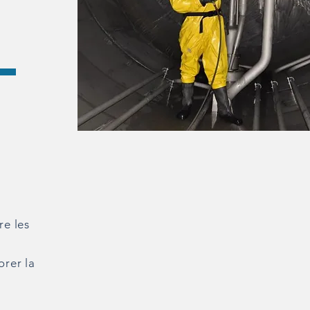
re les
orer la