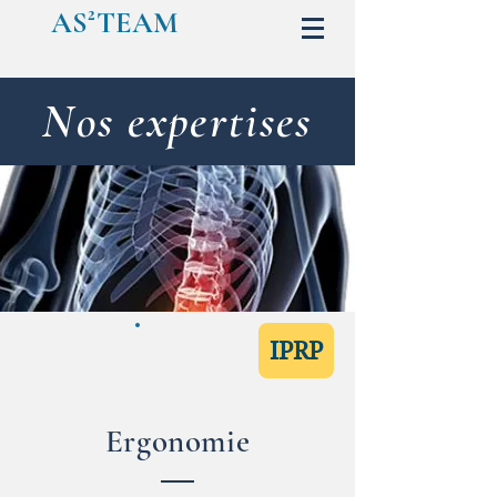
AS²TEAM
Nos expertises
IPRP
Ergonomie